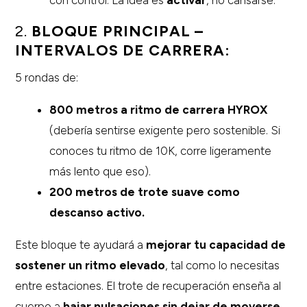
con control. La idea es
activar
, no cansarse.
2.
BLOQUE PRINCIPAL –
INTERVALOS DE CARRERA:
5 rondas de:
800 metros a ritmo de carrera HYROX
(debería sentirse exigente pero sostenible. Si
conoces tu ritmo de 10K, corre ligeramente
más lento que eso).
200 metros de trote suave como
descanso activo.
Este bloque te ayudará a
mejorar tu capacidad de
sostener un ritmo elevado
, tal como lo necesitas
entre estaciones. El trote de recuperación enseña al
cuerpo a
bajar pulsaciones sin dejar de moverse
,